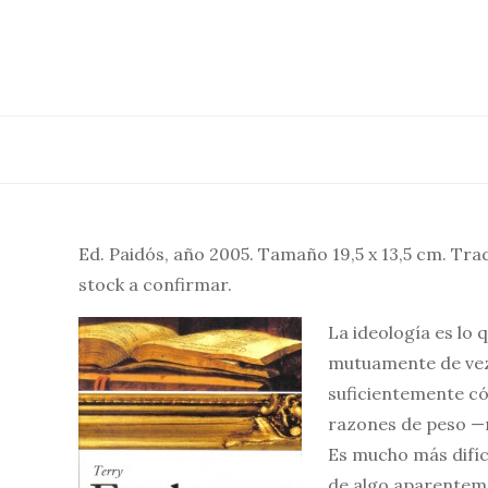
Saltar
al
contenido
Ed. Paidós, año 2005. Tamaño 19,5 x 13,5 cm. Trad
stock a confirmar.
La ideología es lo
mutuamente de vez
suficientemente có
razones de peso —r
Es mucho más difíc
de algo aparenteme