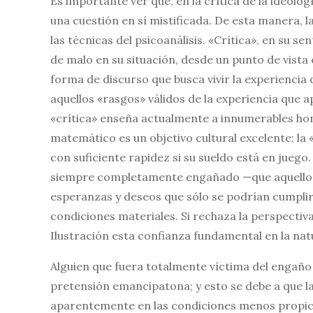
Es importante ver que, en la crítica de la ideolo
una cuestión en sí mistificada. De esta manera, l
las técnicas del psicoanálisis. «Crítica», en su se
de malo en su situación, desde un punto de vista 
forma de discurso que busca vivir la experiencia d
aquellos «rasgos» válidos de la experiencia que ap
«crítica» enseña actualmente a innumerables ho
matemático es un objetivo cultural excelente; la
con suficiente rapidez si su sueldo está en juego.
siempre completamente engañado —que aquellos
esperanzas y deseos que sólo se podrían cumplir
condiciones materiales. Si rechaza la perspectiva
Ilustración esta confianza fundamental en la n
Alguien que fuera totalmente víctima del engaño
pretensión emancipatona; y esto se debe a que la
aparentemente en las condiciones menos propicia