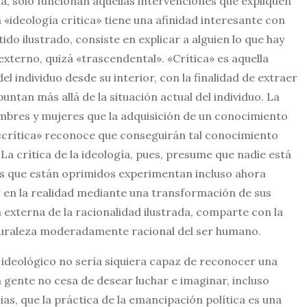
gía, sólo funcionan aquellas intervenciones que expliquen
a «ideología crítica» tiene una afinidad interesante con
ntido ilustrado, consiste en explicar a alguien lo que hay
externo, quizá «trascendental». «Crítica» es aquella
el individuo desde su interior, con la finalidad de extraer
untan más allá de la situación actual del individuo. La
mbres y mujeres que la adquisición de un conocimiento
 «crítica» reconoce que conseguirán tal conocimiento
 La crítica de la ideología, pues, presume que nadie está
 que están oprimidos experimentan incluso ahora
 en la realidad mediante una transformación de sus
 externa de la racionalidad ilustrada, comparte con la
aturaleza moderadamente racional del ser humano.
 ideológico no sería siquiera capaz de reconocer una
 gente no cesa de desear luchar e imaginar, incluso
s, que la práctica de la emancipación política es una