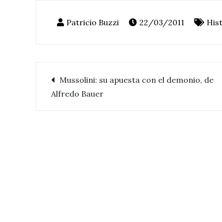
22/03/2011
His
Mussolini: su apuesta con el demonio, de
Navegación
Alfredo Bauer
de
entradas