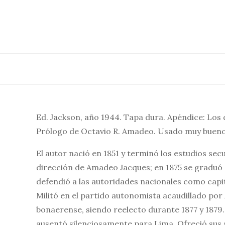
Saltar
al
contenido
Ed. Jackson, año 1944. Tapa dura. Apéndice: Los
Prólogo de Octavio R. Amadeo. Usado muy bueno, 
El autor nació en 1851 y terminó los estudios sec
dirección de Amadeo Jacques; en 1875 se graduó d
defendió a las autoridades nacionales como cap
Militó en el partido autonomista acaudillado por 
bonaerense, siendo reelecto durante 1877 y 1879. 
ausentó silenciosamente para Lima. Ofreció sus s