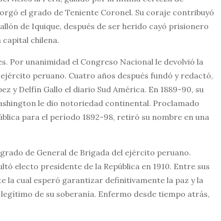
 otorgó el grado de Teniente Coronel. Su coraje contribuyó
allón de Iquique, después de ser herido cayó prisionero
capital chilena.
es. Por unanimidad el Congreso Nacional le devolvió la
l ejército peruano. Cuatro años después fundó y redactó,
ez y Delfín Gallo el diario Sud América. En 1889-90, su
shington le dio notoriedad continental. Proclamado
ública para el período 1892-98, retiró su nombre en una
 grado de General de Brigada del ejército peruano.
ltó electo presidente de la República en 1910. Entre sus
e la cual esperó garantizar definitivamente la paz y la
so legítimo de su soberanía. Enfermo desde tiempo atrás,