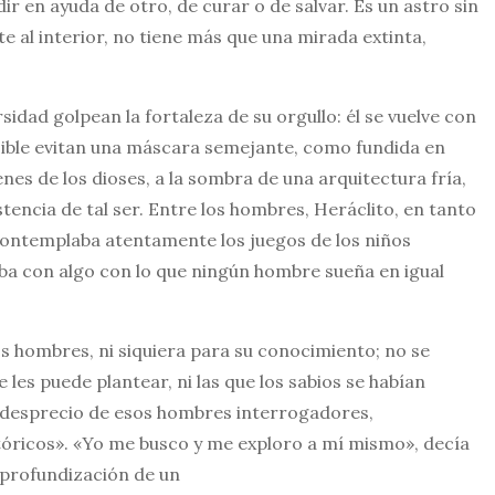
 en ayuda de otro, de curar o de salvar. Es un astro sin
e al interior, no tiene más que una mirada extinta,
rsidad golpean la fortaleza de su orgullo: él se vuelve con
ible evitan una máscara semejante, como fundida en
nes de los dioses, a la sombra de una arquitectura fría,
stencia de tal ser. Entre los hombres, Heráclito, en tanto
 contemplaba atentamente los juegos de los niños
ñaba con algo con lo que ningún hombre sueña en igual
 hombres, ni siquie­ra para su conocimiento; no se
 les puede plantear, ni las que los sabios se habían
n desprecio de esos hombres interrogadores,
tóricos». «Yo me busco y me exploro a mí mismo», decía
a profundización de un