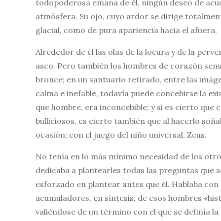
todopoderosa emana de él, ningún deseo de acudir
atmósfera. Su ojo, cuyo ardor se dirige totalment
glacial, como de pura apariencia hacia el afuera.
Alrededor de él las olas de la locura y de la perve
asco. Pero también los hombres de corazón sens
bronce; en un santuario retirado, entre las imáge
calma e inefable, todavía puede concebirse la exi
que hombre, era inconcebible; y si es cierto que
bulliciosos, es cierto también que al hacerlo so
ocasión; con el juego del niño universal, Zeus.
No tenía en lo más mínimo necesidad de los otros
dedicaba a plantearles todas las preguntas que se
esforzado en plantear antes que él. Hablaba co
acumuladores, en síntesis, de esos hombres «his
valiéndose de un término con el que se definía l