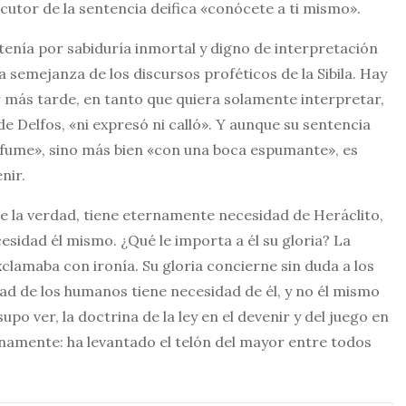
ecutor de la sentencia deifica «conócete a ti mismo».
 tenía por sabiduría inmortal y digno de interpretación
 a semejanza de los discursos proféticos de la Sibila. Hay
r más tarde, en tanto que quiera solamente interpretar,
de Delfos, «ni expresó ni calló». Y aunque su sentencia
rfume», sino más bien «con una boca espumante», es
nir.
 la verdad, tiene eternamente necesidad de Heráclito,
sidad él mismo. ¿Qué le importa a él su gloria? La
xclamaba con ironía. Su gloria concierne sin duda a los
dad de los humanos tiene necesidad de él, y no él mismo
po ver, la doctrina de la ley en el devenir y del juego en
rnamente: ha levantado el telón del mayor entre todos