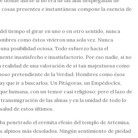
e dónde asirse si no era de las alas desplegadas de
as cosas presentes e instantáneas compone la esencia de
 del tiempo el girar en uno o en otro sentido, nunca
ombres como éstos vivieron una sola vez. Nunca
na posibilidad ociosa. Todo esfuerzo hacia el
nte insatisfecho e insatisfactorio. Por eso nadie, si no
la realidad de una valoración de sí tan majestuosa como
dichoso pretendiente de la Verdad. Hombres como ésos
 hay que ir a buscarlos. Un Pitágoras, un Empédocles,
ue humana, con un temor casi religioso; pero el lazo de
 transmigración de las almas y en la unidad de todo lo
salud de estos últimos.
ba penetrado el eremita efesio del templo de Artemisa,
os alpinos más desolados. Ningún sentimiento de piedad