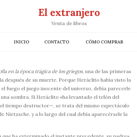
El extranjero
Venta de libros
INICIO
CONTACTO
CÓMO COMPRAR
sofía en la época trágica de los griegos
, una de las primeras
da después de su muerte. Porque Heráclito había visto la
 el fuego el juego inocente del universo, debía parecerle
 una sombra. Si Heráclito «ha levantado el telón del
el tiempo destructor—, se trata del mismo espectáculo
e Nietzsche, y a lo largo del cual debía aparecérsele la
n que ha exterminado el instante precedente, su padre».