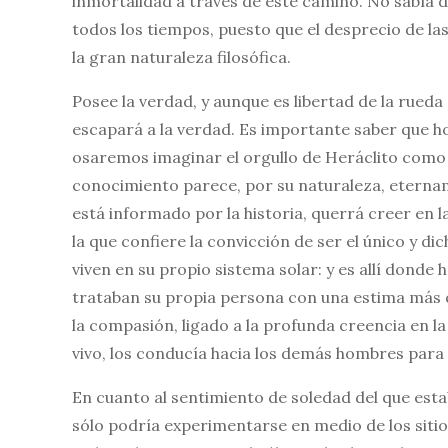
inmortalidad a través de este camino. No sabía d
todos los tiempos, puesto que el desprecio de l
la gran naturaleza filosófica.
Posee la verdad, y aunque es libertad de la rueda
escapará a la verdad. Es importante saber que h
osaremos imaginar el orgullo de Heráclito como u
conocimiento parece, por su naturaleza, etername
está informado por la historia, querrá creer en 
la que confiere la convicción de ser el único y 
viven en su propio sistema solar: y es allí donde
trataban su propia persona con una estima más q
la compasión, ligado a la profunda creencia en la
vivo, los conducía hacia los demás hombres para 
En cuanto al sentimiento de soledad del que esta
sólo podría experimentarse en medio de los siti