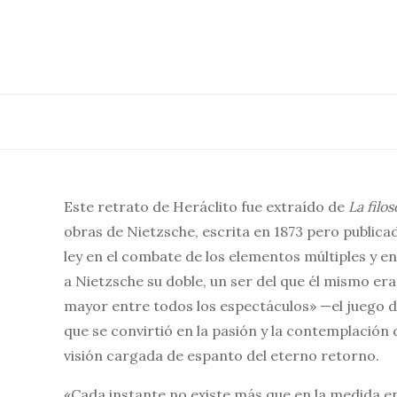
Saltar
al
contenido
Este retrato de Heráclito fue extraído de
La filo
obras de Nietzsche, es­crita en 1873 pero publica
ley en el combate de los elementos múltiples y en
a Nietzsche su doble, un ser del que él mismo era
mayor entre todos los espectáculos» —el juego d
que se convirtió en la pasión y la contemplación d
visión cargada de espanto del eterno retorno.
«Cada instante no existe más que en la medida e