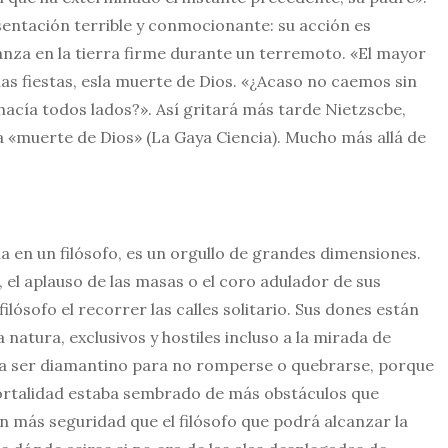
sentación terrible y conmocionante: su acción es
anza en la tierra firme durante un terremoto. «El mayor
las fiestas, esla muerte de Dios. «¿Acaso no caemos sin
hacía todos lados?». Así gritará más tarde Nietzscbe,
 «muerte de Dios» (La Gaya Ciencia). Mucho más allá de
a en un fi­lósofo, es un orgullo de grandes dimensiones.
 el aplauso de las masas o el coro adulador de sus
lósofo el recorrer las calles solitario. Sus dones están
natura, exclusivos y hostiles incluso a la mirada de
bía ser diamantino para no romperse o quebrarse, porque
nmortalidad estaba sembrado de más obstáculos que
n más seguridad que el filósofo que podrá alcanzar la