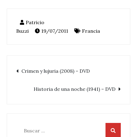
19/07/2011
Francia
Navegación
Crimen y lujuria (2008) – DVD
de
Historia de una noche (1941) – DVD
entradas
Buscar: