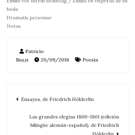
Emilie vor Ihrem Brauttag / Emilia en vísperas de su
boda
Dramatis personae
Notas
20/09/2018
Poesía
Navegación
Ensayos, de Friedrich Hölderlin
de
Las grandes elegías 1800-1801 (edición
bilingüe alemán-español), de Friedrich
Hölderlin