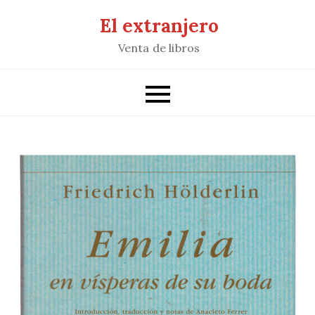
Saltar
El extranjero
al
Venta de libros
contenido