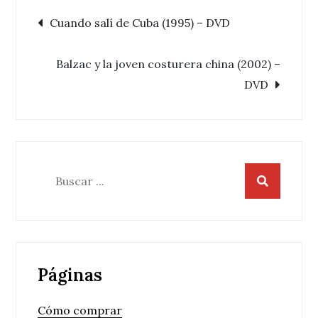
Navegación
Cuando salí de Cuba (1995) – DVD
de
Balzac y la joven costurera china (2002) –
DVD
entradas
Buscar:
Páginas
Cómo comprar