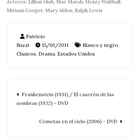
Actores: Lillian Gish, Mae Marsh, Henry Walthall,
Miriam Cooper, Mary Alden, Ralph Lewis
15/01/2011
Blanco y negro
,
Clásicos
,
Drama
,
Estados Unidos
Navegación
Frankenstein (1931) / El caserón de las
sombras (1932) – DVD
de
Cometas en el cielo (2006) – DVD
entradas