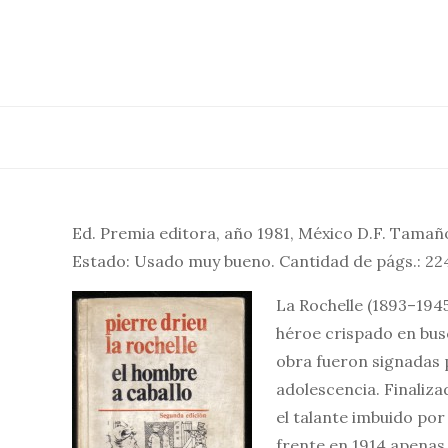
Saltar
al
contenido
Ed. Premia editora, año 1981, México D.F. Tamaño
Estado: Usado muy bueno. Cantidad de págs.: 22
La Rochelle (1893–1945
héroe crispado en busc
obra fueron signadas p
adolescencia. Finaliza
el talante imbuido por 
frente en 1914 apenas