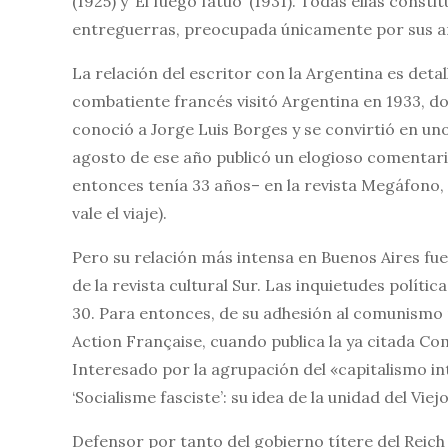
(1925) y ‘El fuego fatuo’ (1931). Todas ellas const
entreguerras, preocupada únicamente por sus 
La relación del escritor con la Argentina es detal
combatiente francés visitó Argentina en 1933, do
conoció a Jorge Luis Borges y se convirtió en un
agosto de ese año publicó un elogioso comentario
entonces tenía 33 años– en la revista Megáfono, 
vale el viaje).
Pero su relación más intensa en Buenos Aires fu
de la revista cultural Sur. Las inquietudes polít
30. Para entonces, de su adhesión al comunismo n
Action Française, cuando publica la ya citada Co
Interesado por la agrupación del «capitalismo in
‘Socialisme fasciste’: su idea de la unidad del Vi
Defensor por tanto del gobierno títere del Reich 