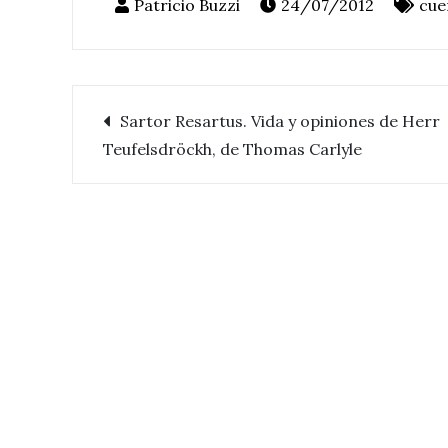
24/07/2012
cue
Sartor Resartus. Vida y opiniones de Herr
Navegación
Teufelsdröckh, de Thomas Carlyle
de
entradas