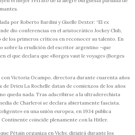
ituyen el mejor retrato de la alegre burguesía parisina de
amantes.
lada por Roberto Bardini y Giselle Dexter: “El ex
nde dio conferencias en el aristocrático Jockey Club,
o de los primeros críticos en reconocer su talento. En
 sobre la erudición del escritor argentino –que
en el que declara que «Borges vaut le voyage» (Borges
e con Victoria Ocampo, directora durante cuarenta años
icas de Drieu La Rochelle datan de comienzos de los años
o queda nada. Tras adscribirse a la ultraderechista
media de Charleroi se declara abiertamente fascista.
teligente» en una unión europea, en 1934 publica
ejo Continente coincide plenamente con la Hitler.
que Pétain organiza en Vichy, dirigirá durante los