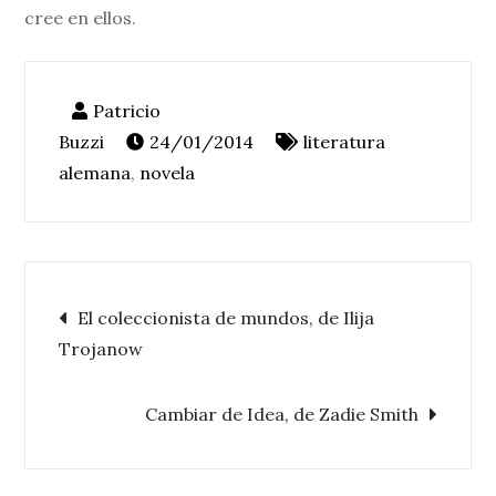
cree en ellos.
24/01/2014
literatura
alemana
,
novela
Navegación
El coleccionista de mundos, de Ilija
Trojanow
de
Cambiar de Idea, de Zadie Smith
entradas