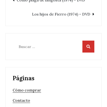
Navegación
Como plaga de langosta (1974) – DVD
de
Los hijos de Fierro (1974) – DVD
entradas
Buscar:
Páginas
Cómo comprar
Contacto