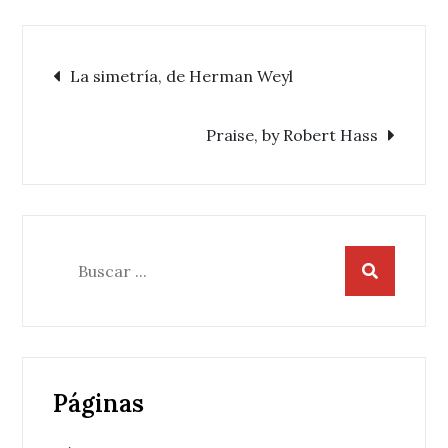
Navegación
La simetría, de Herman Weyl
de
Praise, by Robert Hass
entradas
Buscar:
Páginas