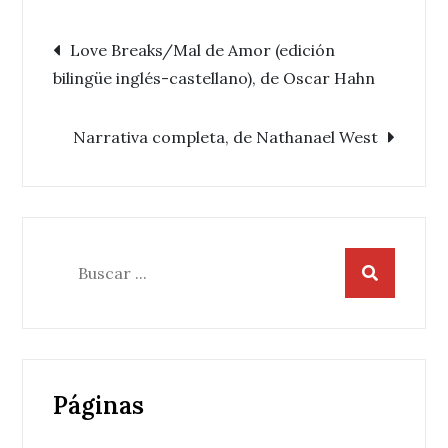
Navegación
Love Breaks/Mal de Amor (edición
bilingüe inglés-castellano), de Oscar Hahn
de
Narrativa completa, de Nathanael West
entradas
Buscar:
Páginas