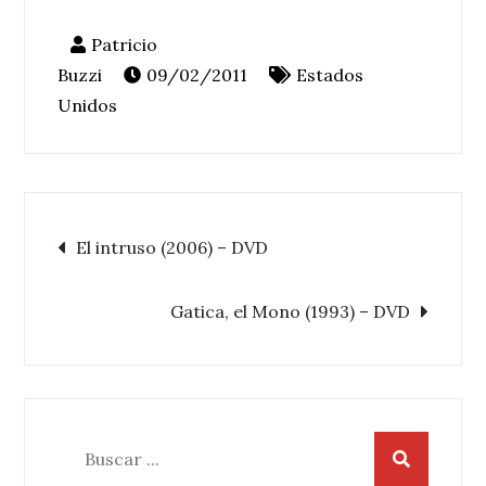
09/02/2011
Estados
Unidos
Navegación
El intruso (2006) – DVD
de
Gatica, el Mono (1993) – DVD
entradas
Buscar: