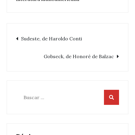
Navegación
Sudeste, de Haroldo Conti
de
Gobseck, de Honoré de Balzac
entradas
Buscar: