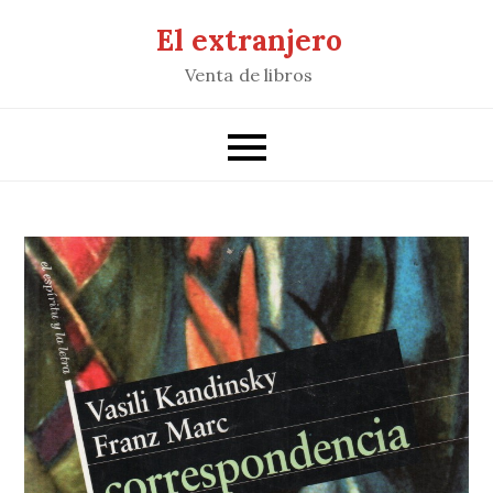
Saltar
El extranjero
al
Venta de libros
contenido