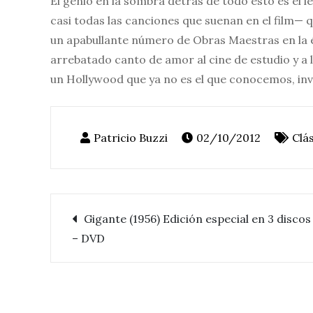
El genio en la sombra detrás de todo esto es el 
casi todas las canciones que suenan en el film—
un apabullante número de Obras Maestras en la 
arrebatado canto de amor al cine de estudio y a 
un Hollywood que ya no es el que conocemos, inv
02/10/2012
Clá
Gigante (1956) Edición especial en 3 discos
Navegación
– DVD
de