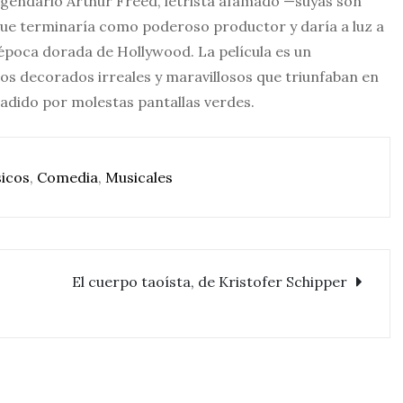
legendario Arthur Freed, letrista afamado —suyas son
 que terminaría como poderoso productor y daría a luz a
época dorada de Hollywood. La película es un
los decorados irreales y maravillosos que triunfaban en
adido por molestas pantallas verdes.
sicos
,
Comedia
,
Musicales
El cuerpo taoísta, de Kristofer Schipper