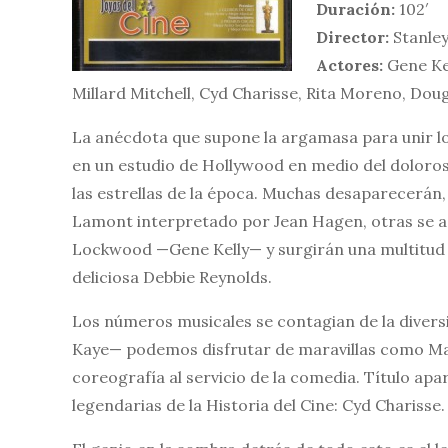
Duración:
102′
Director:
Stanley
Actores:
Gene Kel
Millard Mitchell, Cyd Charisse, Rita Moreno, Dou
La anécdota que supone la argamasa para unir lo
en un estudio de Hollywood en medio del doloros
las estrellas de la época. Muchas desaparecerán,
Lamont interpretado por Jean Hagen, otras se a
Lockwood —Gene Kelly— y surgirán una multitud d
deliciosa Debbie Reynolds.
Los números musicales se contagian de la diver
Kaye— podemos disfrutar de maravillas como Ma
coreografía al servicio de la comedia. Título a
legendarias de la Historia del Cine: Cyd Charisse.