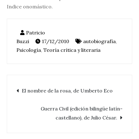
Indice onomástico.
17/12/2010
autobiografía
,
Psicología
,
Teoría crítica y literaria
Navegación
El nombre de la rosa, de Umberto Eco
de
Guerra Civil (edición bilingüe latín-
castellano), de Julio César.
entradas