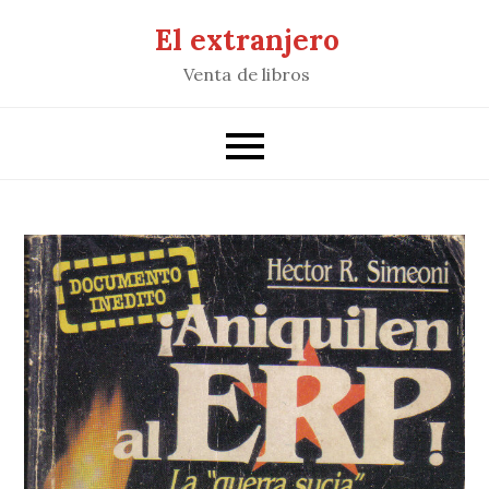
Saltar
El extranjero
al
Venta de libros
contenido