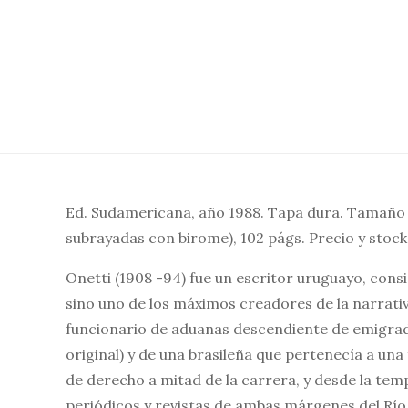
Saltar
al
contenido
Ed. Sudamericana, año 1988. Tapa dura. Tamaño 2
subrayadas con birome), 102 págs. Precio y stock
Onetti (1908 -94) fue un escritor uruguayo, cons
sino uno de los máximos creadores de la narrativ
funcionario de aduanas descendiente de emigrados
original) y de una brasileña que pertenecía a un
de derecho a mitad de la carrera, y desde la te
periódicos y revistas de ambas márgenes del Río 