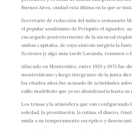
Buenos Aires, ciudad esta última en la que se inst
Secretario de redacción del mítico semanario Ma
el popular seudónimo de Periquito el Aguador, asid
encargado posteriormente de la sucursal rioplate
ambas capitales, de cuya síntesis surgiría la fa
ficciones (y algo más tarde Lavanda, resumen o b
Afincado en Montevideo, entre 1955 y 1975 fue dir
montevideano y luego integrante de la junta dire
los citados años fue acusado de actividades subve
exilio madrileño que ya no abandonaría hasta su
Los temas y la atmósfera que van configurando l
soledad, la prostitución, la rutina, el dinero. On
unida a su temperamento escéptico y desencanta