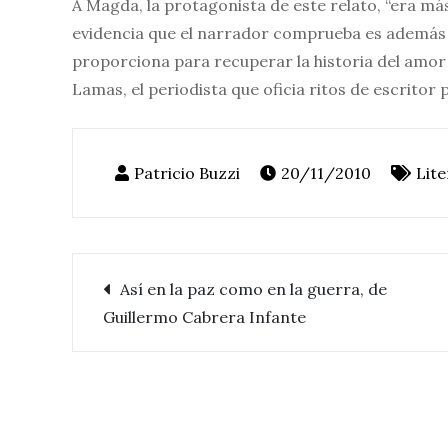
A Magda, la protagonista de este relato, “era más
evidencia que el narrador comprueba es además la
proporciona para recuperar la historia del amo
Lamas, el periodista que oficia ritos de escritor
20/11/2010
Lit
Así en la paz como en la guerra, de
Navegación
Guillermo Cabrera Infante
de
entradas